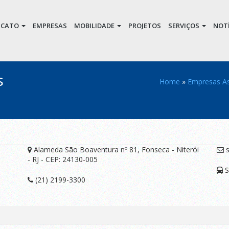
DICATO
EMPRESAS
MOBILIDADE
PROJETOS
SERVIÇOS
NOTÍ
s
Home
»
Empresas A
Alameda São Boaventura nº 81, Fonseca - Niterói
s
- RJ - CEP: 24130-005
S
(21) 2199-3300