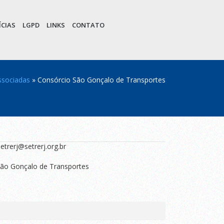
CIAS
LGPD
LINKS
CONTATO
ssociadas
»
Consórcio São Gonçalo de Transportes
etrerj@setrerj.org.br
ão Gonçalo de Transportes