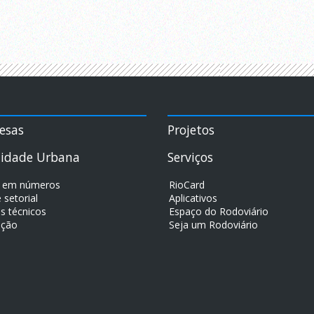
esas
Projetos
lidade Urbana
Serviços
j em números
RioCard
 setorial
Aplicativos
s técnicos
Espaço do Rodoviário
ação
Seja um Rodoviário