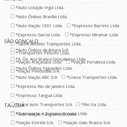
*Auto Lotação Ingá Ltda.
*Auto Ônibus Brasília Ltda.
*Auto Viação 1001 Ltda.
*Expresso Barreto Ltda.
*Expresso Garcia Ltda.
*Expresso Miramar Ltda.
SÃO GONÇALO
*Santo Antônio Transportes Ltda.
*Auto Ônibus Alcântara S/A
*Transportes Peixoto Ltda.
*A. Ôn. Asa Branca Gonçalense Ltda.
*Viação Araçatuba Ltda.
*Viação Fortaleza Ltda.
*Auto Ônibus Fagundes Ltda.
*Viação Pendotiba S/A.
*Auto Viação ABC S/A
*Coesa Transportes Ltda.
*Expresso Rio de Janeiro Ltda.
*Expresso Tanguá Ltda.
*Icaraí Auto Transportes S/A
*Rio Ita Ltda.
TANGUÁ
*Transporte e Turismo Rosana Ltda.
*Auto Viação Tanguaense Ltda.
*Viação Estrela S/A.
*Viação Galo Branco S/A.