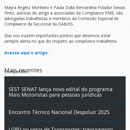
Mayra Regetz Monteiro e Paula Dalla Bernardina Folador Seixas
Pinto, autoras do artigo e associadas da Compliance PME, são
advogadas trabalhistas e membros da Comissão Especial de
Compliance da Seccional da OAB/ES.
Elas nos trazem importantes pontos que devemos estar
sempre alerta no que diz respeito ao
compliance
trabalhista.
Acesse aqui o artigo.
Mais recentes
Compartilhe:
SEST SENAT lança novo edital do programa
Mais Motoristas para pessoas jurídicas
Encontro Técnico Nacional Despoluir 2025
LGPD no setor de Transportes: treinamento