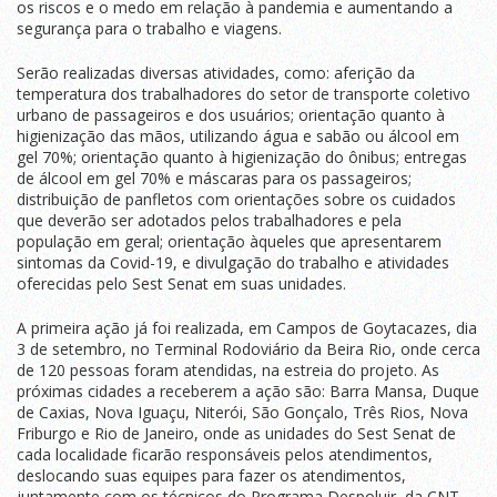
os riscos e o medo em relação à pandemia e aumentando a
segurança para o trabalho e viagens.
Serão realizadas diversas atividades, como: aferição da
temperatura dos trabalhadores do setor de transporte coletivo
urbano de passageiros e dos usuários; orientação quanto à
higienização das mãos, utilizando água e sabão ou álcool em
gel 70%; orientação quanto à higienização do ônibus; entregas
de álcool em gel 70% e máscaras para os passageiros;
distribuição de panfletos com orientações sobre os cuidados
que deverão ser adotados pelos trabalhadores e pela
população em geral; orientação àqueles que apresentarem
sintomas da Covid-19, e divulgação do trabalho e atividades
oferecidas pelo Sest Senat em suas unidades.
A primeira ação já foi realizada, em Campos de Goytacazes, dia
3 de setembro, no Terminal Rodoviário da Beira Rio, onde cerca
de 120 pessoas foram atendidas, na estreia do projeto. As
próximas cidades a receberem a ação são: Barra Mansa, Duque
de Caxias, Nova Iguaçu, Niterói, São Gonçalo, Três Rios, Nova
Friburgo e Rio de Janeiro, onde as unidades do Sest Senat de
cada localidade ficarão responsáveis pelos atendimentos,
deslocando suas equipes para fazer os atendimentos,
juntamente com os técnicos do Programa Despoluir, da CNT.