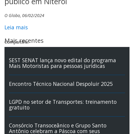
público em Niterói
O Globo, 06/02/2024
Leia mais
Mais recentes
Compartilhe:
SEST SENAT lança novo edital do programa
Mais Motoristas para pessoas jurídicas
Encontro Técnico Nacional Despoluir 2025
LGPD no setor de Transportes: treinamento
gratuito
Consórcio Transoceânico e Grupo Santo
Antônio celebram a Páscoa com seus