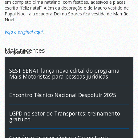
em completo clima natalino, com festões, adesivos e placas
escrito “feliz natal”. Além da decoração e de Mauro vestido de
Papai Noel, a trocadora Delma Soares fica vestida de Mamãe
Noel.
Veja o original aqui
.
Mais recentes
Compartilhe:
SEST SENAT lança novo edital do programa
Mais Motoristas para pessoas jurídicas
Encontro Técnico Nacional Despoluir 2025
LGPD no setor de Transportes: treinamento
gratuito
Consórcio Transoceânico e Grupo Santo