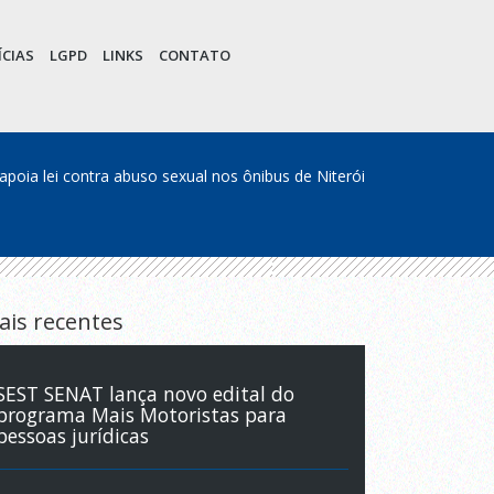
CIAS
LGPD
LINKS
CONTATO
poia lei contra abuso sexual nos ônibus de Niterói
ais recentes
SEST SENAT lança novo edital do
programa Mais Motoristas para
pessoas jurídicas