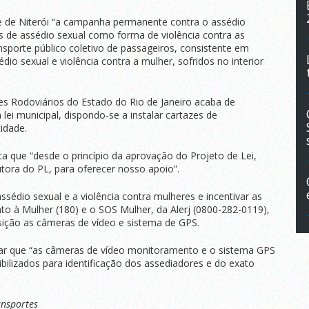
ade de Niterói “a campanha permanente contra o assédio
s de assédio sexual como forma de violência contra as
nsporte público coletivo de passageiros, consistente em
dio sexual e violência contra a mulher, sofridos no interior
s Rodoviários do Estado do Rio de Janeiro acaba de
lei municipal, dispondo-se a instalar cartazes de
idade.
a que “desde o princípio da aprovação do Projeto de Lei,
tora do PL, para oferecer nosso apoio”.
ssédio sexual e a violência contra mulheres e incentivar as
to à Mulher (180) e o SOS Mulher, da Alerj (0800-282-0119),
sição as câmeras de vídeo e sistema de GPS.
minar que “as câmeras de vídeo monitoramento e o sistema GPS
bilizados para identificação dos assediadores e do exato
ansportes