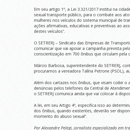
Em seu artigo 1º, a Lei 3.321/2017 institui na cid
sexual transporte público, para o combate aos ato
mulheres nos veículos do sistema municipal de tra
ações afirmativas, educativas e preventivas ao assé
destes veículos”.
O SETRERJ – Sindicato das Empresas de Transporte
comunicar que vai apoiar a campanha prevista pela 
conscientização em 700 ônibus que circulam pela c
Márcio Barbosa, superintendente do SETRERJ, cont
procuramos a vereadora Talíria Petrone (PSOL), au
Além dos cartazes nos ônibus, que visam coibir o a
denúncias pelos telefones da Central de Atendimen
o SETRERJ comunica ainda que vai colocar à dispo
A lei, em seu Artigo 4º, especifica isso ao deter
dos ônibus, quando existentes, deverão ser disponi
momento do abuso sexual”.
Por Alexandre Pelegi, jornalista especializado em tr