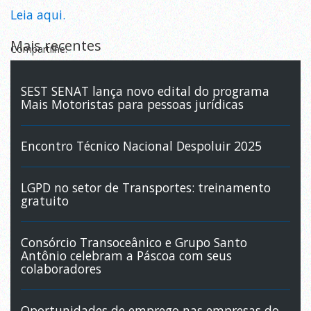
Leia aqui.
Mais recentes
Compartilhe:
SEST SENAT lança novo edital do programa
Mais Motoristas para pessoas jurídicas
Encontro Técnico Nacional Despoluir 2025
LGPD no setor de Transportes: treinamento
gratuito
Consórcio Transoceânico e Grupo Santo
Antônio celebram a Páscoa com seus
colaboradores
Oportunidades de emprego nas empresas do