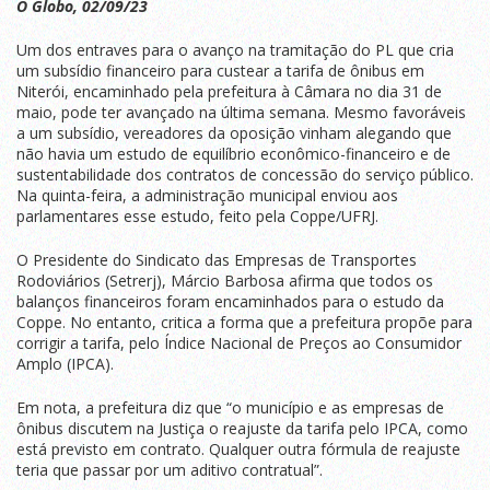
O Globo, 02/09/23
Um dos entraves para o avanço na tramitação do PL que cria
um subsídio financeiro para custear a tarifa de ônibus em
Niterói, encaminhado pela prefeitura à Câmara no dia 31 de
maio, pode ter avançado na última semana. Mesmo favoráveis
a um subsídio, vereadores da oposição vinham alegando que
não havia um estudo de equilíbrio econômico-financeiro e de
sustentabilidade dos contratos de concessão do serviço público.
Na quinta-feira, a administração municipal enviou aos
parlamentares esse estudo, feito pela Coppe/UFRJ.
O Presidente do Sindicato das Empresas de Transportes
Rodoviários (Setrerj), Márcio Barbosa afirma que todos os
balanços financeiros foram encaminhados para o estudo da
Coppe. No entanto, critica a forma que a prefeitura propõe para
corrigir a tarifa, pelo Índice Nacional de Preços ao Consumidor
Amplo (IPCA).
Em nota, a prefeitura diz que “o município e as empresas de
ônibus discutem na Justiça o reajuste da tarifa pelo IPCA, como
está previsto em contrato. Qualquer outra fórmula de reajuste
teria que passar por um aditivo contratual”.