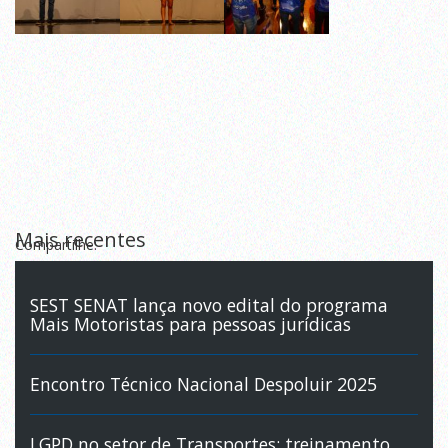
Mais recentes
Compartilhe:
SEST SENAT lança novo edital do programa
Mais Motoristas para pessoas jurídicas
Encontro Técnico Nacional Despoluir 2025
LGPD no setor de Transportes: treinamento