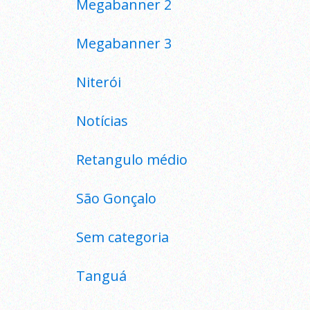
Megabanner 2
Megabanner 3
Niterói
Notícias
Retangulo médio
São Gonçalo
Sem categoria
Tanguá