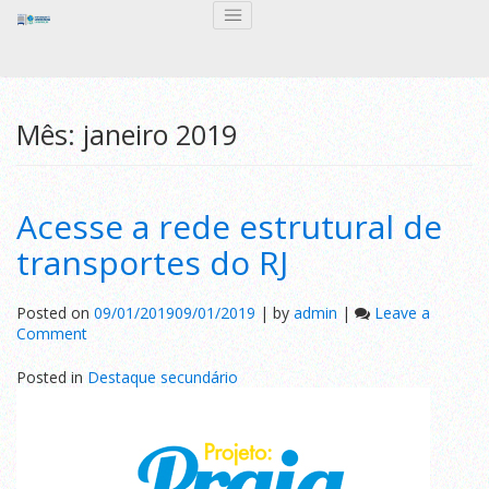
Mês:
janeiro 2019
Acesse a rede estrutural de
transportes do RJ
Posted on
09/01/2019
09/01/2019
|
by
admin
|
Leave a
on
Comment
Acesse
a
Posted in
Destaque secundário
rede
estrutural
de
transportes
do