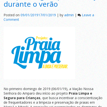
durante o verão
Posted on
09/01/2019
17/01/2019
|
by
admin
|
Leave a
on
Comment
Viação
Nossa
Senhora
do
Amparo
lança
projeto
Praia
Limpa
e
Segura
para
Crianças
durante
o
No primeiro domingo de 2019 (06/01/19), a Viação Nossa
verão
Senhora do Amparo deu início ao projeto
Praia Limpa e
Segura para Crianças
, que busca incentivar a conscientização
de frequentadores e a limpeza e preservação de praias em
Maricá e Niterói. A operação vai ocorrer todos os domingos de