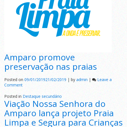
RJ
Amparo promove
preservação nas praias
Posted on
09/01/2019
21/02/2019
|
by
admin
|
Leave a
on
Comment
Amparo
promove
Posted in
Destaque secundário
Viação Nossa Senhora do
preservação
nas
Amparo lança projeto Praia
praias
Limpa e Segura para Crianças