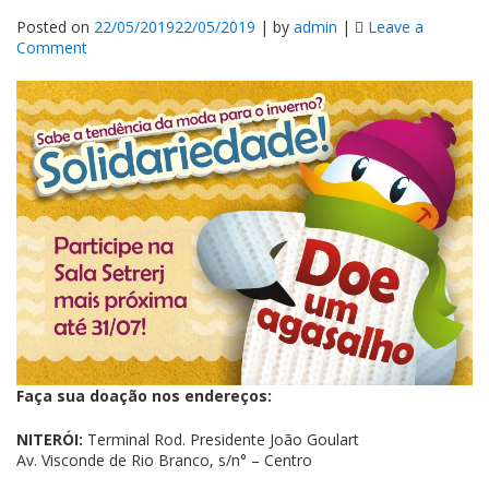
Posted on
22/05/2019
22/05/2019
|
by
admin
|
Leave a
on
Comment
Setrerj
lança
a
Campanha
de
Agasalho
2019
Faça sua doação nos endereços:
NITERÓI:
Terminal Rod. Presidente João Goulart
Av. Visconde de Rio Branco, s/n° – Centro