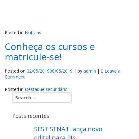
Posted in
Notícias
Conheça os cursos e
matricule-se!
Posted on
02/05/2019
08/05/2019
|
by
admin
|
Leave a
on
Comment
Conheça
os
Posted in
Destaque secundário
cursos
e
matricule-
se!
Posts recentes
SEST SENAT lança novo
edital para PJs