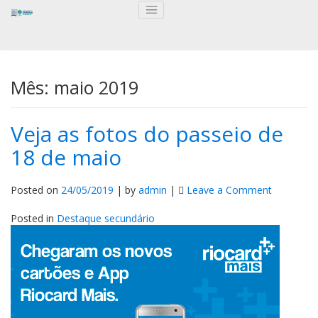
Mês:
maio 2019
Veja as fotos do passeio de
18 de maio
on
Posted on
24/05/2019
|
by
admin
|
Leave a Comment
Veja
as
Posted in
Destaque secundário
fotos
do
passeio
de
18
de
maio