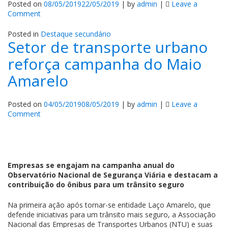
Posted on
08/05/2019
22/05/2019
|
by
admin
|
Leave a
on
Comment
Setor
de
Posted in
Destaque secundário
Setor de transporte urbano
transporte
urbano
reforça campanha do Maio
reforça
campanha
Amarelo
Posted on
04/05/2019
08/05/2019
|
by
admin
|
Leave a
on
Comment
Setor
de
transporte
urbano
reforça
Empresas se engajam na campanha anual do
campanha
Observatório Nacional de Segurança Viária e destacam a
do
contribuição do ônibus para um trânsito seguro
Maio
Amarelo
Na primeira ação após tornar-se entidade Laço Amarelo, que
defende iniciativas para um trânsito mais seguro, a Associação
Nacional das Empresas de Transportes Urbanos (NTU) e suas