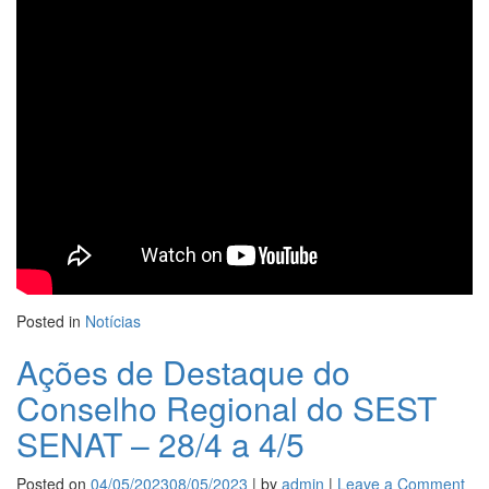
do
Co
Reg
do
SE
SE
–
5
a
11/
Posted in
Notícias
Ações de Destaque do
Conselho Regional do SEST
SENAT – 28/4 a 4/5
Posted on
04/05/2023
08/05/2023
|
by
admin
|
Leave a Comment
on