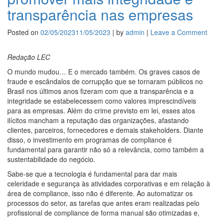
transparência nas empresas
Posted on
02/05/2023
11/05/2023
|
by
admin
|
Leave a Comment
on
A
tec
Redação LEC
co
ali
O mundo mudou… E o mercado também. Os graves casos de
par
fraude e escândalos de corrupção que se tornaram públicos no
pr
Brasil nos últimos anos fizeram com que a transparência e a
ma
integridade se estabelecessem como valores imprescindíveis
int
para as empresas. Além do crime previsto em lei, esses atos
e
ilícitos mancham a reputação das organizações, afastando
tra
clientes, parceiros, fornecedores e demais stakeholders. Diante
na
disso, o investimento em programas de compliance é
em
fundamental para garantir não só a relevância, como também a
sustentabilidade do negócio.
Sabe-se que a tecnologia é fundamental para dar mais
celeridade e segurança às atividades corporativas e em relação à
área de compliance, isso não é diferente. Ao automatizar os
processos do setor, as tarefas que antes eram realizadas pelo
profissional de compliance de forma manual são otimizadas e,