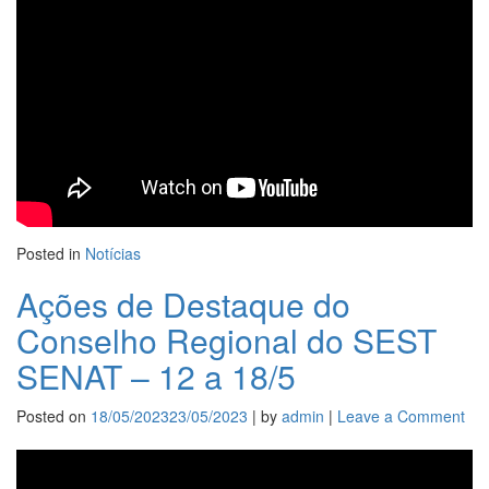
do
SE
SE
–
19
a
25/
Posted in
Notícias
Ações de Destaque do
Conselho Regional do SEST
SENAT – 12 a 18/5
Posted on
18/05/2023
23/05/2023
|
by
admin
|
Leave a Comment
on
Aç
de
De