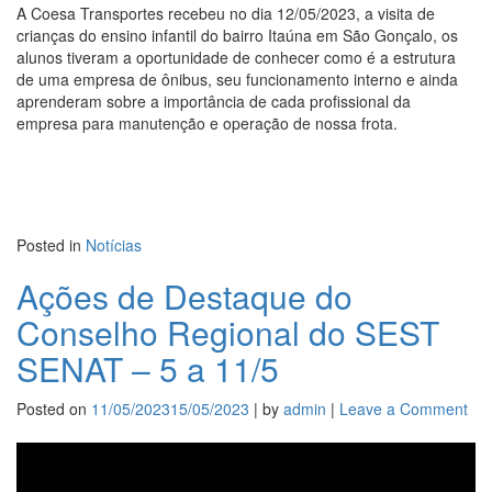
int
A Coesa Transportes recebeu no dia 12/05/2023, a visita de
à
crianças do ensino infantil do bairro Itaúna em São Gonçalo, os
co
alunos tiveram a oportunidade de conhecer como é a estrutura
de uma empresa de ônibus, seu funcionamento interno e ainda
aprenderam sobre a importância de cada profissional da
empresa para manutenção e operação de nossa frota.
Posted in
Notícias
Ações de Destaque do
Conselho Regional do SEST
SENAT – 5 a 11/5
Posted on
11/05/2023
15/05/2023
|
by
admin
|
Leave a Comment
on
Aç
de
De