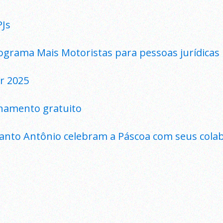
PJs
ograma Mais Motoristas para pessoas jurídicas
r 2025
inamento gratuito
anto Antônio celebram a Páscoa com seus cola