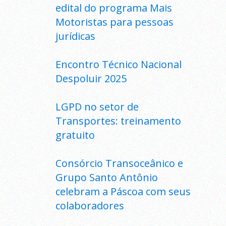
edital do programa Mais
Motoristas para pessoas
jurídicas
Encontro Técnico Nacional
Despoluir 2025
LGPD no setor de
Transportes: treinamento
gratuito
Consórcio Transoceânico e
Grupo Santo Antônio
celebram a Páscoa com seus
colaboradores