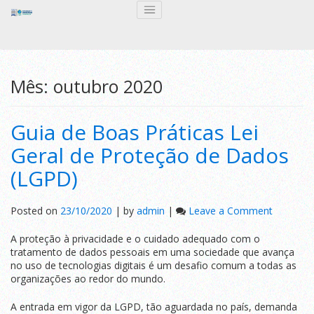
Mês:
outubro 2020
Guia de Boas Práticas Lei
Geral de Proteção de Dados
(LGPD)
on
Posted on
23/10/2020
|
by
admin
|
Leave a Comment
Guia
de
A proteção à privacidade e o cuidado adequado com o
Boas
tratamento de dados pessoais em uma sociedade que avança
Práticas
no uso de tecnologias digitais é um desafio comum a todas as
Lei
organizações ao redor do mundo.
Geral
de
A entrada em vigor da LGPD, tão aguardada no país, demanda