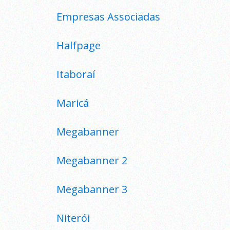
Empresas Associadas
Halfpage
Itaboraí
Maricá
Megabanner
Megabanner 2
Megabanner 3
Niterói