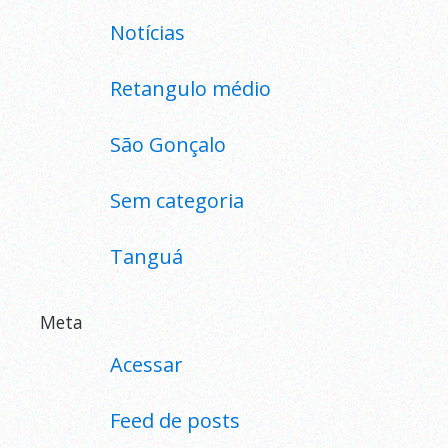
Notícias
Retangulo médio
São Gonçalo
Sem categoria
Tanguá
Meta
Acessar
Feed de posts