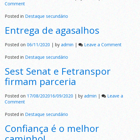
on
Comment
Setrerj
e
Posted in
Destaque secundário
Riocard
Entrega de agasalhos
Mais
contra
fraude
on
Posted on
06/11/2020
|
by
admin
|
Leave a Comment
Entrega
de
Posted in
Destaque secundário
agasalho
Sest Senat e Fetranspor
firmam parceria
Posted on
17/08/2020
16/09/2020
|
by
admin
|
Leave a
on
Comment
Sest
Senat
Posted in
Destaque secundário
e
Confiança é o melhor
Fetranspor
firmam
caminho!
parceria