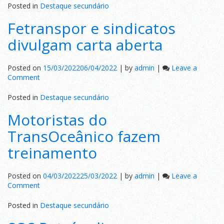
de
Posted in
Destaque secundário
colabora
Fetranspor e sindicatos
orgulhos
divulgam carta aberta
Posted on
15/03/2022
06/04/2022
|
by
admin
|
Leave a
on
Comment
Fetranspor
e
Posted in
Destaque secundário
sindicatos
Motoristas do
divulgam
carta
TransOceânico fazem
aberta
treinamento
Posted on
04/03/2022
25/03/2022
|
by
admin
|
Leave a
on
Comment
Motoristas
do
Posted in
Destaque secundário
TransOceânico
fazem