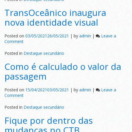
transporte
TransOceânico inaugura
unido
nova identidade visual
Posted on
03/05/2021
26/05/2021
|
by
admin
|
Leave a
on
Comment
TransOceânico
inaugura
Posted in
Destaque secundário
nova
Como é calculado o valor da
identidade
visual
passagem
Posted on
15/04/2021
03/05/2021
|
by
admin
|
Leave a
on
Comment
Como
é
Posted in
Destaque secundário
calculado
Fique por dentro das
o
valor
mudanças no CTB.
da