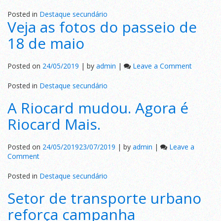
Galo
Branco
Posted in
Destaque secundário
Veja as fotos do passeio de
renova
sua
18 de maio
frota
e
usuários
on
Posted on
24/05/2019
|
by
admin
|
Leave a Comment
aprovam
Veja
as
Posted in
Destaque secundário
fotos
A Riocard mudou. Agora é
do
passeio
Riocard Mais.
de
18
de
Posted on
24/05/2019
23/07/2019
|
by
admin
|
Leave a
maio
on
Comment
A
Riocard
Posted in
Destaque secundário
mudou.
Setor de transporte urbano
Agora
é
reforça campanha
Riocard