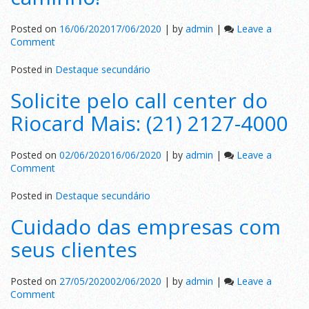
Posted on
16/06/2020
17/06/2020
|
by
admin
|
Leave a
on
Comment
Confiança
é
Posted in
Destaque secundário
o
Solicite pelo call center do
melhor
caminho!
Riocard Mais: (21) 2127-4000
Posted on
02/06/2020
16/06/2020
|
by
admin
|
Leave a
on
Comment
Solicite
pelo
Posted in
Destaque secundário
call
Cuidado das empresas com
center
do
seus clientes
Riocard
Mais:
(21)
Posted on
27/05/2020
02/06/2020
|
by
admin
|
Leave a
2127-
on
Comment
4000
Cuidado