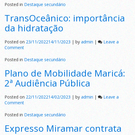
e
Posted in
Destaque secundário
Uso
TransOceânico: importância
do
Solo
da hidratação
Posted on
23/11/2022
14/11/2023
|
by
admin
|
Leave a
on
Comment
TransOceânico:
importância
Posted in
Destaque secundário
da
Plano de Mobilidade Maricá:
hidratação
2ª Audiência Pública
Posted on
22/11/2022
14/02/2023
|
by
admin
|
Leave a
on
Comment
Plano
de
Posted in
Destaque secundário
Mobilidade
Expresso Miramar contrata
Maricá:
2ª