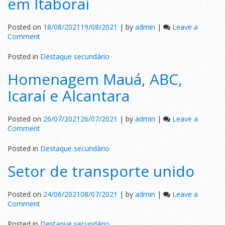
em Itaboraí
Preta
Posted on
18/08/2021
19/08/2021
|
by
admin
|
Leave a
on
Comment
Campanha
contra
Posted in
Destaque secundário
acidentes
Homenagem Mauá, ABC,
em
Itaboraí
Icaraí e Alcantara
Posted on
26/07/2021
26/07/2021
|
by
admin
|
Leave a
on
Comment
Homenagem
Mauá,
Posted in
Destaque secundário
ABC,
Setor de transporte unido
Icaraí
e
Alcantara
Posted on
24/06/2021
08/07/2021
|
by
admin
|
Leave a
on
Comment
Setor
de
Posted in
Destaque secundário