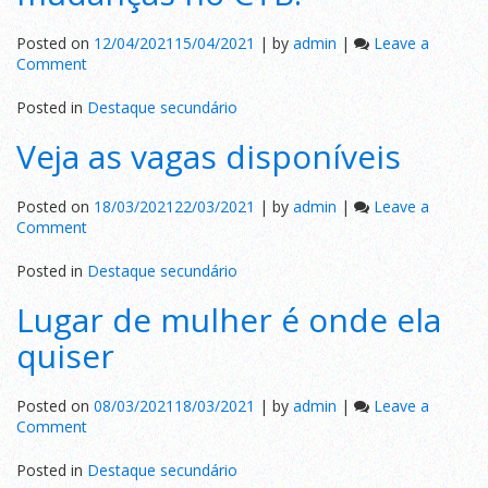
passagem
Posted on
12/04/2021
15/04/2021
|
by
admin
|
Leave a
on
Comment
Fique
por
Posted in
Destaque secundário
dentro
Veja as vagas disponíveis
das
mudanças
no
Posted on
18/03/2021
22/03/2021
|
by
admin
|
Leave a
CTB.
on
Comment
Veja
as
Posted in
Destaque secundário
vagas
Lugar de mulher é onde ela
disponíveis
quiser
Posted on
08/03/2021
18/03/2021
|
by
admin
|
Leave a
on
Comment
Lugar
de
Posted in
Destaque secundário
mulher