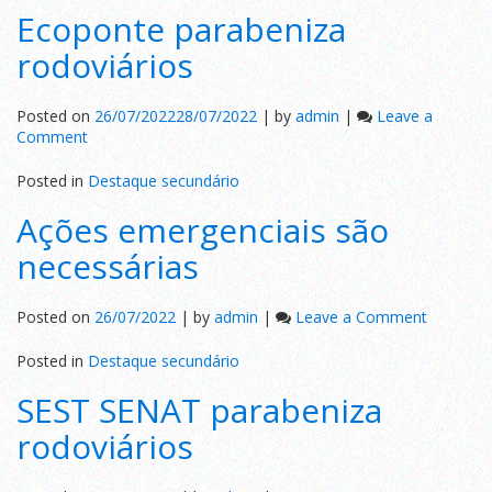
Ecoponte parabeniza
do
Conselho
rodoviários
Regional
Posted on
26/07/2022
28/07/2022
|
by
admin
|
Leave a
on
Comment
Ecoponte
parabeniza
Posted in
Destaque secundário
rodoviários
Ações emergenciais são
necessárias
on
Posted on
26/07/2022
|
by
admin
|
Leave a Comment
Ações
emergenc
Posted in
Destaque secundário
são
SEST SENAT parabeniza
necessár
rodoviários