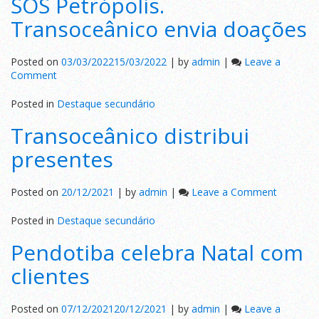
SOS Petrópolis.
treinamento
Transoceânico envia doações
Posted on
03/03/2022
15/03/2022
|
by
admin
|
Leave a
on
Comment
SOS
Petrópolis.
Posted in
Destaque secundário
Transoceânico
Transoceânico distribui
envia
doações
presentes
on
Posted on
20/12/2021
|
by
admin
|
Leave a Comment
Transoce
distribui
Posted in
Destaque secundário
presente
Pendotiba celebra Natal com
clientes
Posted on
07/12/2021
20/12/2021
|
by
admin
|
Leave a