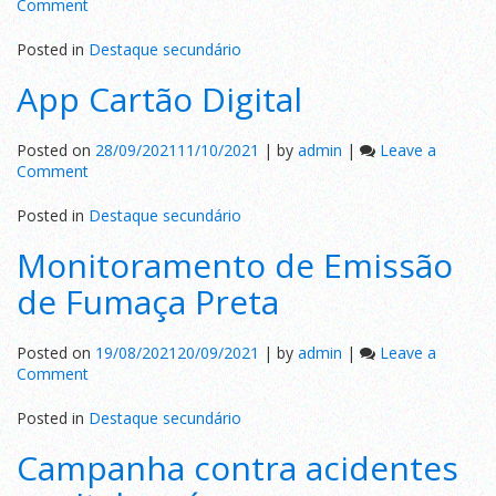
on
Comment
Consórcio
Transoceânico
Posted in
Destaque secundário
distribui
App Cartão Digital
brinquedos
Posted on
28/09/2021
11/10/2021
|
by
admin
|
Leave a
on
Comment
App
Cartão
Posted in
Destaque secundário
Digital
Monitoramento de Emissão
de Fumaça Preta
Posted on
19/08/2021
20/09/2021
|
by
admin
|
Leave a
on
Comment
Monitoramento
de
Posted in
Destaque secundário
Emissão
Campanha contra acidentes
de
Fumaça