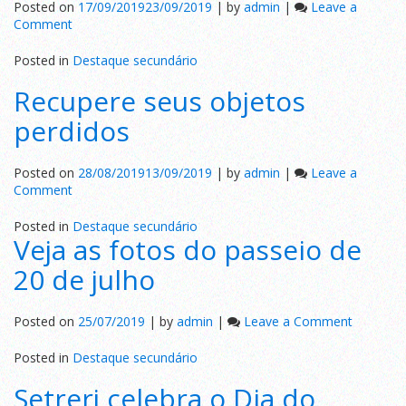
Posted on
17/09/2019
23/09/2019
|
by
admin
|
Leave a
on
Comment
Expresso
Garcia
Posted in
Destaque secundário
adquire
Recupere seus objetos
5
novos
perdidos
ônibus
Posted on
28/08/2019
13/09/2019
|
by
admin
|
Leave a
on
Comment
Recupere
seus
Posted in
Destaque secundário
Veja as fotos do passeio de
objetos
perdidos
20 de julho
on
Posted on
25/07/2019
|
by
admin
|
Leave a Comment
Veja
as
Posted in
Destaque secundário
fotos
Setrerj celebra o Dia do
do