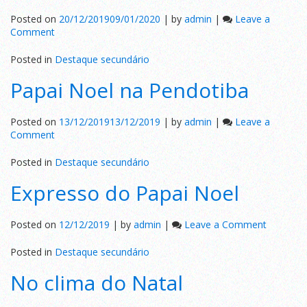
Posted on
20/12/2019
09/01/2020
|
by
admin
|
Leave a
on
Comment
Baixe
agora
Posted in
Destaque secundário
Papai Noel na Pendotiba
Posted on
13/12/2019
13/12/2019
|
by
admin
|
Leave a
on
Comment
Papai
Noel
Posted in
Destaque secundário
na
Expresso do Papai Noel
Pendotiba
on
Posted on
12/12/2019
|
by
admin
|
Leave a Comment
Expresso
do
Posted in
Destaque secundário
Papai
No clima do Natal
Noel