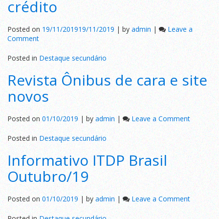
crédito
Posted on
19/11/2019
19/11/2019
|
by
admin
|
Leave a
on
Comment
Recarga
com
Posted in
Destaque secundário
cartão
Revista Ônibus de cara e site
de
crédito
novos
on
Posted on
01/10/2019
|
by
admin
|
Leave a Comment
Revista
Ônibus
Posted in
Destaque secundário
de
Informativo ITDP Brasil
cara
e
Outubro/19
site
novos
on
Posted on
01/10/2019
|
by
admin
|
Leave a Comment
Informat
ITDP
Posted in
Destaque secundário