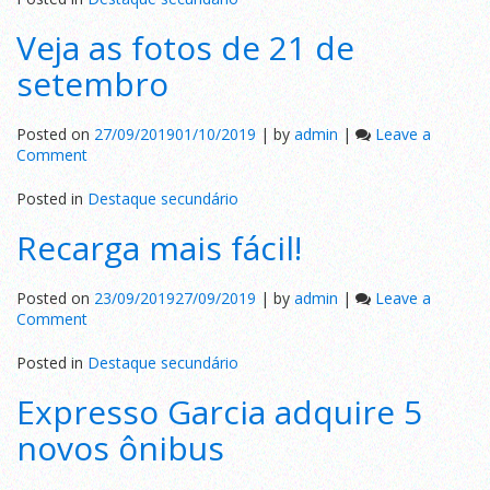
Brasil
Veja as fotos de 21 de
Outubro/
setembro
Posted on
27/09/2019
01/10/2019
|
by
admin
|
Leave a
on
Comment
Veja
as
Posted in
Destaque secundário
fotos
Recarga mais fácil!
de
21
de
Posted on
23/09/2019
27/09/2019
|
by
admin
|
Leave a
setembro
on
Comment
Recarga
mais
Posted in
Destaque secundário
fácil!
Expresso Garcia adquire 5
novos ônibus