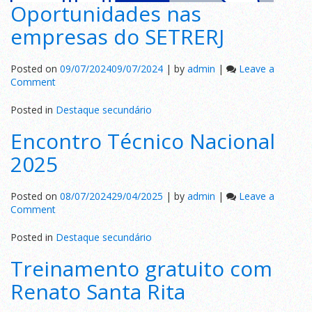
Oportunidades nas
empresas do SETRERJ
Posted on
09/07/2024
09/07/2024
|
by
admin
|
Leave a
on
Comment
Oportunidades
nas
Posted in
Destaque secundário
empresas
Encontro Técnico Nacional
do
SETRERJ
2025
Posted on
08/07/2024
29/04/2025
|
by
admin
|
Leave a
on
Comment
Encontro
Técnico
Posted in
Destaque secundário
Nacional
Treinamento gratuito com
2025
Renato Santa Rita