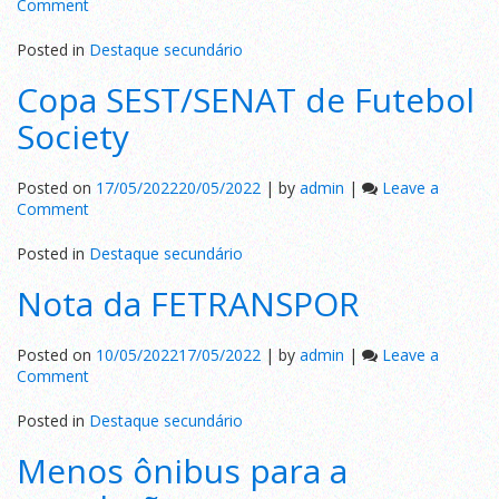
on
Comment
Santo
Antônio,
Posted in
Destaque secundário
Garcia
Copa SEST/SENAT de Futebol
e
Fortaleza
Society
contratam
Posted on
17/05/2022
20/05/2022
|
by
admin
|
Leave a
on
Comment
Copa
SEST/SENAT
Posted in
Destaque secundário
de
Nota da FETRANSPOR
Futebol
Society
Posted on
10/05/2022
17/05/2022
|
by
admin
|
Leave a
on
Comment
Nota
da
Posted in
Destaque secundário
FETRANSPOR
Menos ônibus para a