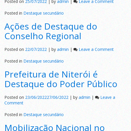
on
Posted on
25/07/2022
|
by
admin
|
Leave a Comment
SEST
SENAT
Posted in
Destaque secundário
parabeni
Ações de Destaque do
rodoviári
Conselho Regional
on
Posted on
22/07/2022
|
by
admin
|
Leave a Comment
Ações
de
Posted in
Destaque secundário
Destaqu
Prefeitura de Niterói é
do
Conselh
Destaque do Poder Público
Regional
Posted on
23/06/2022
27/06/2022
|
by
admin
|
Leave a
on
Comment
Prefeitura
de
Posted in
Destaque secundário
Niterói
Mobilização Nacional no
é
Destaque