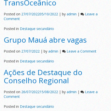
TransOceânico
de
transporte
público
Posted on
27/07/2022
05/10/2022
|
by
admin
|
Leave a
on
Comment
Campanha
Outubro
Posted in
Destaque secundário
Rosa
Grupo Mauá abre vagas
no
TransOceânico
on
Posted on
27/07/2022
|
by
admin
|
Leave a Comment
Grupo
Mauá
Posted in
Destaque secundário
abre
Ações de Destaque do
vagas
Conselho Regional
Posted on
26/07/2022
15/08/2022
|
by
admin
|
Leave a
on
Comment
Ações
de
Posted in
Destaque secundário
Destaque