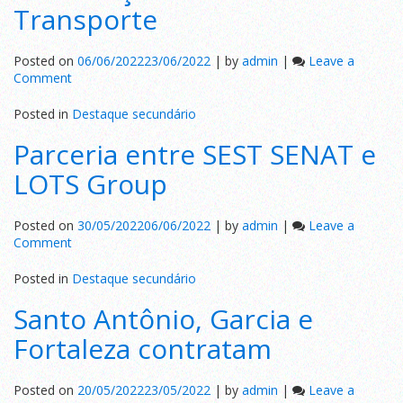
Transporte
do
Poder
Público
Posted on
06/06/2022
23/06/2022
|
by
admin
|
Leave a
on
Comment
Mobilização
Nacional
Posted in
Destaque secundário
no
Parceria entre SEST SENAT e
Transporte
LOTS Group
Posted on
30/05/2022
06/06/2022
|
by
admin
|
Leave a
on
Comment
Parceria
entre
Posted in
Destaque secundário
SEST
Santo Antônio, Garcia e
SENAT
e
Fortaleza contratam
LOTS
Group
Posted on
20/05/2022
23/05/2022
|
by
admin
|
Leave a