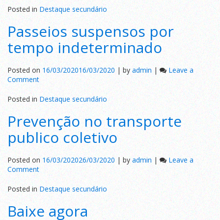
das
Posted in
Destaque secundário
empresas
Passeios suspensos por
com
seus
tempo indeterminado
clientes
Posted on
16/03/2020
16/03/2020
|
by
admin
|
Leave a
on
Comment
Passeios
suspensos
Posted in
Destaque secundário
por
Prevenção no transporte
tempo
indeterminado
publico coletivo
Posted on
16/03/2020
26/03/2020
|
by
admin
|
Leave a
on
Comment
Prevenção
no
Posted in
Destaque secundário
transporte
Baixe agora
publico
coletivo