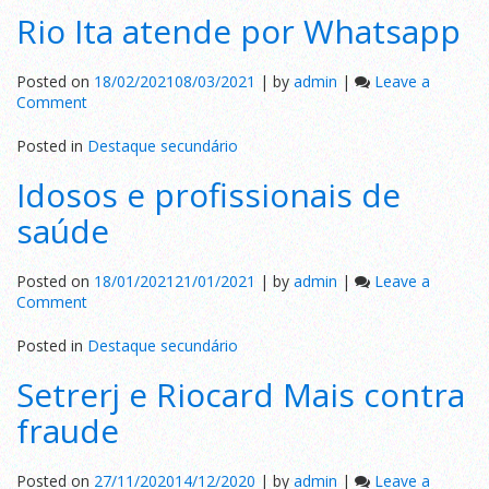
Rio Ita atende por Whatsapp
é
onde
ela
Posted on
18/02/2021
08/03/2021
|
by
admin
|
Leave a
quiser
on
Comment
Rio
Ita
Posted in
Destaque secundário
atende
Idosos e profissionais de
por
Whatsapp
saúde
Posted on
18/01/2021
21/01/2021
|
by
admin
|
Leave a
on
Comment
Idosos
e
Posted in
Destaque secundário
profissionais
Setrerj e Riocard Mais contra
de
saúde
fraude
Posted on
27/11/2020
14/12/2020
|
by
admin
|
Leave a