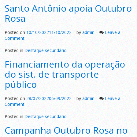
Santo Antônio apoia Outubro
Rosa
Posted on
10/10/2022
11/10/2022
|
by
admin
|
Leave a
on
Comment
Santo
Antônio
Posted in
Destaque secundário
apoia
Financiamento da operação
Outubro
Rosa
do sist. de transporte
público
Posted on
28/07/2022
06/09/2022
|
by
admin
|
Leave a
on
Comment
Financiamento
da
Posted in
Destaque secundário
operação
Campanha Outubro Rosa no
do
sist.