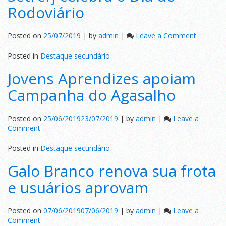
passeio
Rodoviário
de
20
de
on
Posted on
25/07/2019
|
by
admin
|
Leave a Comment
julho
Setrerj
celebra
Posted in
Destaque secundário
o
Jovens Aprendizes apoiam
Dia
do
Campanha do Agasalho
Rodoviár
Posted on
25/06/2019
23/07/2019
|
by
admin
|
Leave a
on
Comment
Jovens
Aprendizes
Posted in
Destaque secundário
apoiam
Galo Branco renova sua frota
Campanha
do
e usuários aprovam
Agasalho
Posted on
07/06/2019
07/06/2019
|
by
admin
|
Leave a
on
Comment