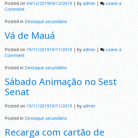
Posted on
04/12/2019
04/12/2019
|
by
admin
|
Leave a
on
Comment
No
clima
Posted in
Destaque secundário
do
Vá de Mauá
Natal
Posted on
19/11/2019
19/11/2019
|
by
admin
|
Leave a
on
Comment
Vá
de
Posted in
Destaque secundário
Mauá
Sábado Animação no Sest
Senat
Posted on
19/11/2019
19/11/2019
|
by
admin
Posted in
Destaque secundário
Recarga com cartão de