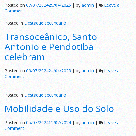
Posted on
07/07/2024
29/04/2025
|
by
admin
|
Leave a
on
Comment
Treinamento
gratuito
Posted in
Destaque secundário
com
Transoceânico, Santo
Renato
Santa
Antonio e Pendotiba
Rita
celebram
Posted on
06/07/2024
24/04/2025
|
by
admin
|
Leave a
on
Comment
Transoceânico,
Santo
Antonio
Posted in
Destaque secundário
e
Pendotiba
Mobilidade e Uso do Solo
celebram
Posted on
05/07/2024
12/07/2024
|
by
admin
|
Leave a
on
Comment
Mobilidade