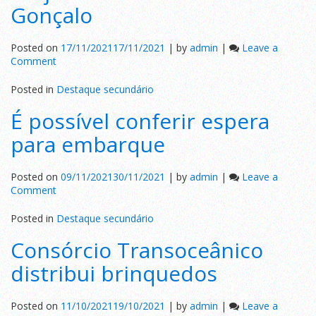
Gonçalo
Alegre
Posted on
17/11/2021
17/11/2021
|
by
admin
|
Leave a
on
Comment
Proj.
Escola
Posted in
Destaque secundário
Cidadã
É possível conferir espera
São
Gonçalo
para embarque
Posted on
09/11/2021
30/11/2021
|
by
admin
|
Leave a
on
Comment
É
possível
Posted in
Destaque secundário
conferir
Consórcio Transoceânico
espera
para
distribui brinquedos
embarque
Posted on
11/10/2021
19/10/2021
|
by
admin
|
Leave a