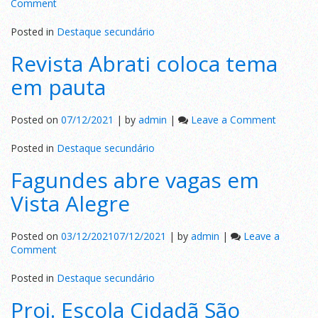
on
Comment
Pendotiba
celebra
Posted in
Destaque secundário
Natal
Revista Abrati coloca tema
com
clientes
em pauta
on
Posted on
07/12/2021
|
by
admin
|
Leave a Comment
Revista
Abrati
Posted in
Destaque secundário
coloca
Fagundes abre vagas em
tema
em
Vista Alegre
pauta
Posted on
03/12/2021
07/12/2021
|
by
admin
|
Leave a
on
Comment
Fagundes
abre
Posted in
Destaque secundário
vagas
Proj. Escola Cidadã São
em
Vista