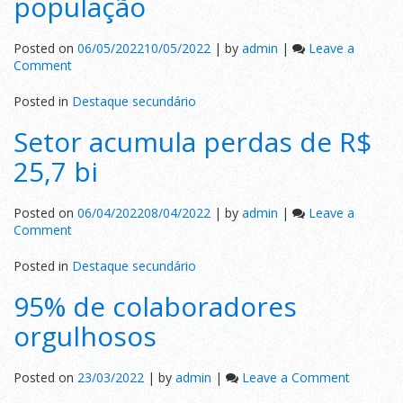
população
Posted on
06/05/2022
10/05/2022
|
by
admin
|
Leave a
on
Comment
Menos
ônibus
Posted in
Destaque secundário
para
Setor acumula perdas de R$
a
população
25,7 bi
Posted on
06/04/2022
08/04/2022
|
by
admin
|
Leave a
on
Comment
Setor
acumula
Posted in
Destaque secundário
perdas
95% de colaboradores
de
R$
orgulhosos
25,7
bi
on
Posted on
23/03/2022
|
by
admin
|
Leave a Comment
95%