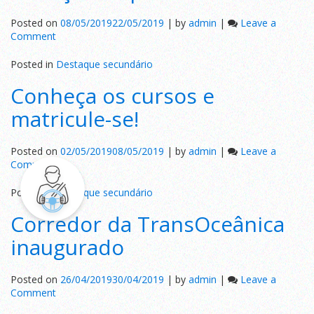
Mais.
Posted on
08/05/2019
22/05/2019
|
by
admin
|
Leave a
on
Comment
Setor
de
Posted in
Destaque secundário
transporte
Conheça os cursos e
urbano
reforça
matricule-se!
campanha
Posted on
02/05/2019
08/05/2019
|
by
admin
|
Leave a
on
Comment
Conheça
os
Posted in
Destaque secundário
cursos
Corredor da TransOceânica
e
matricule-
inaugurado
se!
Posted on
26/04/2019
30/04/2019
|
by
admin
|
Leave a
on
Comment
Corredor