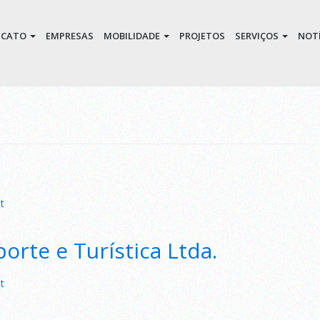
DICATO
EMPRESAS
MOBILIDADE
PROJETOS
SERVIÇOS
NOTÍ
on
t
Viação
N.
orte e Turística Ltda.
Sra.
do
Amparo
on
t
Ltda.
Costa
Leste