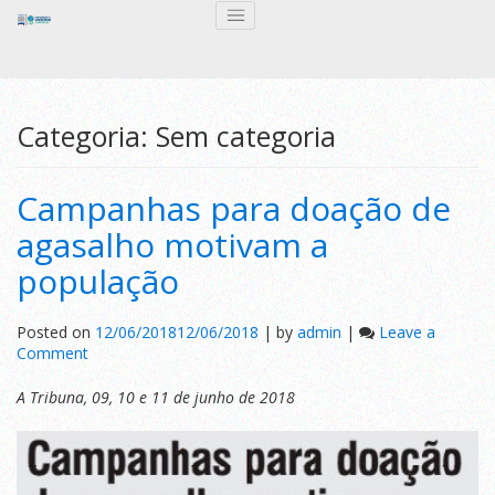
Categoria:
Sem categoria
Campanhas para doação de
agasalho motivam a
população
Posted on
12/06/2018
12/06/2018
|
by
admin
|
Leave a
on
Comment
Campanhas
para
A Tribuna, 09, 10 e 11 de junho de 2018
doação
de
agasalho
motivam