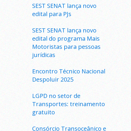
SEST SENAT lança novo
edital para PJs
SEST SENAT lança novo
edital do programa Mais
Motoristas para pessoas
jurídicas
Encontro Técnico Nacional
Despoluir 2025
LGPD no setor de
Transportes: treinamento
gratuito
Consórcio Transoceânico e