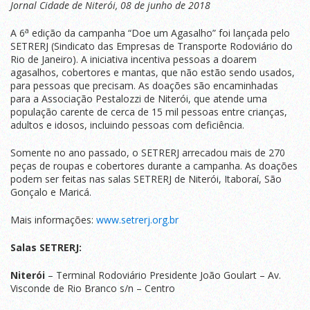
lança
Jornal Cidade de Niterói, 08 de junho de 2018
campanha
do
a
A 6
edição da campanha “Doe um Agasalho” foi lançada pelo
agasalho
SETRERJ (Sindicato das Empresas de Transporte Rodoviário do
em
Rio de Janeiro). A iniciativa incentiva pessoas a doarem
parceria
agasalhos, cobertores e mantas, que não estão sendo usados,
com
para pessoas que precisam. As doações são encaminhadas
a
para a Associação Pestalozzi de Niterói, que atende uma
Pestalozzi
população carente de cerca de 15 mil pessoas entre crianças,
de
adultos e idosos, incluindo pessoas com deficiência.
Niterói
Somente no ano passado, o SETRERJ arrecadou mais de 270
peças de roupas e cobertores durante a campanha. As doações
podem ser feitas nas salas SETRERJ de Niterói, Itaboraí, São
Gonçalo e Maricá.
Mais informações:
www.setrerj.org.br
Salas SETRERJ:
Niterói
– Terminal Rodoviário Presidente João Goulart – Av.
Visconde de Rio Branco s/n – Centro