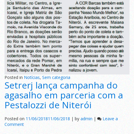
Posted in
Notícias
,
Sem categoria
Setrerj lança campanha do
agasalho em parceria com a
Pestalozzi de Niterói
Posted on
11/06/2018
11/06/2018
|
by
admin
|
Leave a
on
Comment
Setrerj