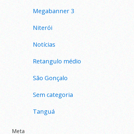
Megabanner 3
Niterói
Notícias
Retangulo médio
São Gonçalo
Sem categoria
Tanguá
Meta