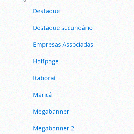
Destaque
Destaque secundário
Empresas Associadas
Halfpage
Itaboraí
Maricá
Megabanner
Megabanner 2